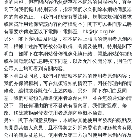
除的內容，但有關內容仍然儲存在本網站的伺服器內，直至
閣下向我們提出特別要求，指示我們永久刪除本網站伺服器
內的內容為止。（我們可能按有關法律、規則或規例的要求
或因審計用途保留該內容的存檔副本）閣下可以書面形式將
有關要求傳送至以下電郵：電郵至：hk@tjc.org.hk
另外，閣下亦明白及同意，在本網站上張貼的使用者原創內
容，根據上述許可將被公眾取得、閱覽及使用。特別是閣下
明白，如閣下在本網站發佈視像化執行緒，開啟網站的功能
或在回應網站訊息時按下同意，以及允許公開分享，則任何
公眾人士均可看到有關內容。
閣下明白及同意，我們可能監察本網站的使用者原創內容；
我們亦保留權利，可在無須通知的情況下，因任何理由酌情
修改、編輯或移除任何上述內容。另外，閣下亦明白及同
意，我們可能預先篩選使用者原創內容，並在無須通知的情
況下，因任何理由酌情不發表有關內容。我們對監察、修
改、移除或拒絕發表使用者原創內容概不負責。
另外，閣下亦同意及明白，本網站其他使用者發表的觀點及
意見是其個人意見，且不得將之列歸為香港真耶穌教會有限
公司的觀點及意見。使用者及第三方須對使用者原創內容及