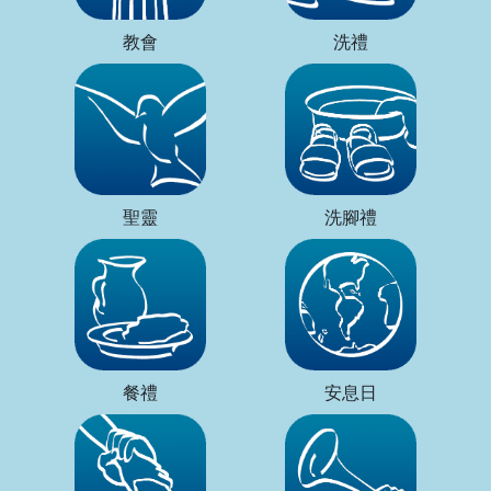
教會
洗禮
聖靈
洗腳禮
餐禮
安息日