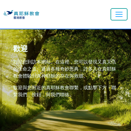
歡迎
歡迎您到訪本網站。在這裡，您可以發現又真又活
的生命之道。通過各種奇妙恩典，許多人在真耶穌
教會體驗到真神耶穌的存在與救贖。
歡迎與您附近的真耶穌教會聯繫，或點擊下方「聯
繫我們」按鈕，與我們聯絡。